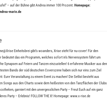
eufel“ – auf der Bühne gibt Andrea immer 100 Prozent.
Homepage:
ndrea-marie.de
e
e@Xrise Einheitsbrei gibt‘s woanders, Xrise steht für nu-cover! Für den
r bedeutet das ein Programm, welches sofort in‘s Nervensystem fährt um
che Synapsen auf Feiern und Tanzen einzustellen! 6 erfahrene Musiker aus den
testen Bands der süd deutschen Coverszene haben sich nur eins zum Ziel
t: Eure Veranstaltung zu einem Event zu machen! Die Setlist besteht aus
len Songs aus den Charts sowie dem heißesten von den Tanzflächen der Clubs
cotheken, garniert mit den unvergesslichen Party – Freut Euch auf ein ganz
eres Party – Erlebnis! FOLLOW THE X! Homepage: www.x-rise.de