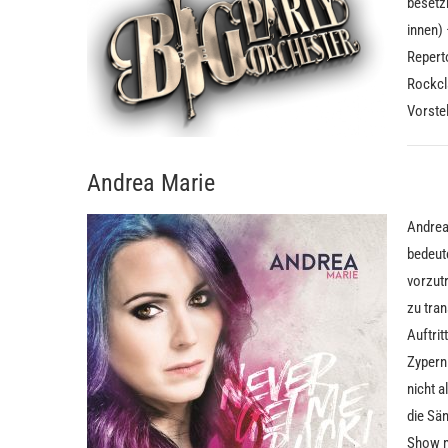
besetz
innen)
Repert
Rockcl
Vorste
Andrea Marie
Andrea
bedeut
vorzutr
zu tran
Auftri
Zypern:
nicht 
die Sän
Show m