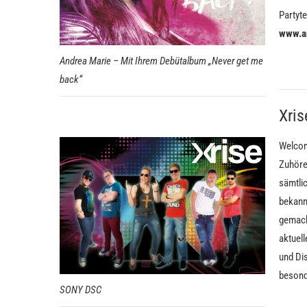
Partyt
www.a
Andrea Marie – Mit Ihrem Debütalbum „Never get me
back“
Xris
Welcom
Zuhöre
sämtli
bekann
gemach
aktuel
und Dis
besond
SONY DSC