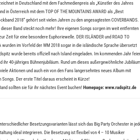
eichnet in Deutschland mit dem Fachmedienpreis als „Künstler des Jahres
und in Österreich mit dem TOP OF THE MOUNTAINS AWARD als „Best
ockband 2018“ gehört seit vielen Jahren zu den angesagtesten COVERBANDS.
n dieser Band steckt noch mehr! Ihre eigenen Songs sorgen im weit entfernten
 zur Zeit für eine besondere Euphoriewelle. DER ISLÄNDER und ROAD TO
 wurden im Vorfeld der WM 2018 sogar in die isländische Sprache übersetzt
spitz wurde bereits offiziell nach Island eingeladen. Im kommenden Jahr feie
nd ihr 40-jähriges Bühnenjubiläum. Rund um dieses außergewöhnliche Jubiläu
s viele Aktionen und auch ein von den Fans langersehntes neues Album mit
 Songs. Der erste Titel daraus erscheint in Kürze!
and sollten sie für ihr nächstes Event buchen!
Homepage: www.radspitz.de
terschiedlicher Besetzungsvarianten lässt sich das Big Party Orchester in jed
altung ideal integrieren. Die Besetzung ist flexibel von 4 – 10 Musiker