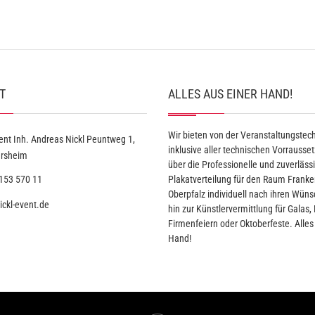
T
ALLES AUS EINER HAND!
Wir bieten von der Veranstaltungstech
ent Inh. Andreas Nickl Peuntweg 1,
inklusive aller technischen Vorrausse
ersheim
über die Professionelle und zuverläss
153 570 11
Plakatverteilung für den Raum Frank
Oberpfalz individuell nach ihren Wüns
ckl-event.de
hin zur Künstlervermittlung für Galas
Firmenfeiern oder Oktoberfeste. Alles
Hand!