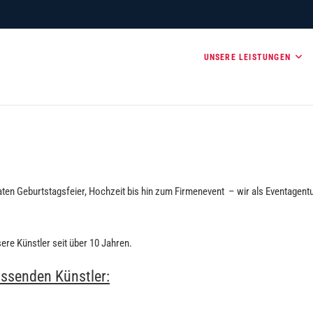
Ihr Partner für erfolgreiche V
UNSERE LEISTUNGEN
Franken und Oberpfalz
STLERVERMITTLUNG
aten Geburtstagsfeier, Hochzeit bis hin zum Firmenevent – wir als Eventagent
re Künstler seit über 10 Jahren.
assenden Künstler: