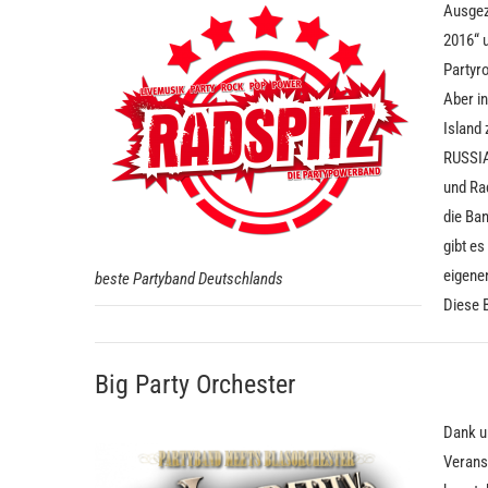
Ausgez
2016“ 
Partyr
Aber i
Island
RUSSIA
und Rad
die Ba
gibt e
eigenen
beste Partyband Deutschlands
Diese B
Big Party Orchester
Dank un
Veranst