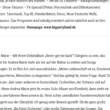
bar, je nach Wunsch des Kunden. – Mit bis zu 5 Bläsern – Backgroundsänger(-
 – Show-Tänzern – FX-Special Effekts (Pyrotechnik und Glitterkanonen)
oire: Tanzmusik, Top 40, Standardtänze, Disco, Neue Deutsche Welle,
assics. Das Programm wird ständig erweitert und ist natürlich auch an Ihre
llungen anpassbar.
Homepage: www.bigpartyband.de
 Marie – Mit Ihrem Debütalbum „Never get me back“! Sängerin zu sein, das
et für Andrea Marie mehr als nur auf der Bühne zu stehen und Songs
agen. Es ist Ihre Art, sich auszudrücken: „Meine Leidenschaft ist es, Emotion
sportieren, Menschen zu begeistern.“ Und das gelingt ihr, keine Frage. Rund 1
tte pro Jahr unter anderem in Deutschland, Tschechien, der Schweiz und auf
 Wenn Andrea Marie jetzt ihr erstes Solo-Album veröffentlicht, dann steht sie
als unerfahrene Newcomerin da. Ihren schier unendlichen Facettenreichtum hat
gerin aus der Oberpfalz oft genug unter Beweis gestellt: Ob die ganz große
it ihrem „Big Party Orchester“ oder große Stimmung mit der Gruppe „Die