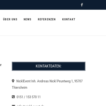
Facebook
eranstaltungen im Raum
ÜBER UNS
NEWS
REFERENZEN
KONTAKT
ur
KONTAKTDATEN:
NicklEvent Inh. Andreas Nickl Peuntweg 1, 95707
Thiersheim
0151 / 153 570 11