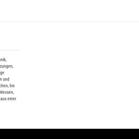
nik,
tzungen,
ige
en und
chen, bis
, Messen,
 aus einer