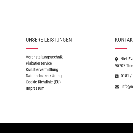
UNSERE LEISTUNGEN
KONTAK
Veranstaltungstechnik
NicklEv
Plakatierservice
95707 Thi
Künstlervermittlung
Datenschutzerklärung
0151 / 
Cookie-Richtlinie (EU)
info@ni
Impressum