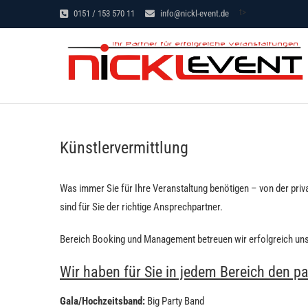
Skip
t>
0151 / 153 570 11
info@nickl-event.de
to
content
PLAKATIERSERVICE – VERANSTALTUNGSTECHNIK – KÜN
Künstlervermittlung
Was immer Sie für Ihre Veranstaltung benötigen – von der priv
sind für Sie der richtige Ansprechpartner.
Bereich Booking und Management betreuen wir erfolgreich unse
Wir haben für Sie in jedem Bereich den p
Gala/Hochzeitsband:
Big Party Band