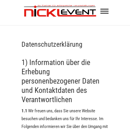
Skip
Ihr Part
to
erfolgre
content
PLAKATIERSERVICE –
Veranst
VERANSTALTUNGSTECHNIK –
KÜNSTLERVERMITTLUNG
im Rau
Datenschutzerklärung
Franken
1) Information über die
Oberpfa
Erhebung
personenbezogener Daten
und Kontaktdaten des
Verantwortlichen
1.1
Wir freuen uns, dass Sie unsere Website
besuchen und bedanken uns für Ihr Interesse. Im
Folgenden informieren wir Sie über den Umgang mit